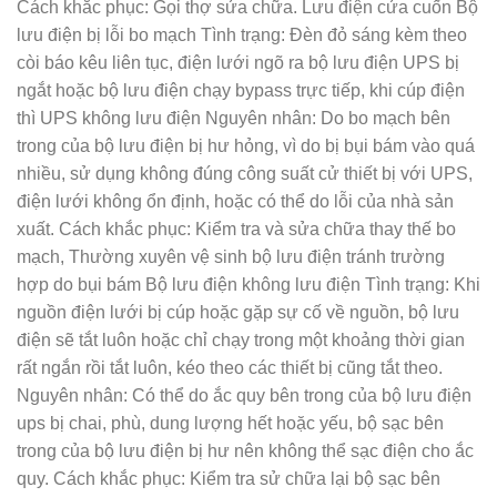
Cách khắc phục: Gọi thợ sửa chữa. Lưu điện cửa cuốn Bộ
lưu điện bị lỗi bo mạch Tình trạng: Đèn đỏ sáng kèm theo
còi báo kêu liên tục, điện lưới ngõ ra bộ lưu điện UPS bị
ngắt hoặc bộ lưu điện chạy bypass trực tiếp, khi cúp điện
thì UPS không lưu điện Nguyên nhân: Do bo mạch bên
trong của bộ lưu điện bị hư hỏng, vì do bị bụi bám vào quá
nhiều, sử dụng không đúng công suất cử thiết bị với UPS,
điện lưới không ổn định, hoặc có thể do lỗi của nhà sản
xuất. Cách khắc phục: Kiểm tra và sửa chữa thay thế bo
mạch, Thường xuyên vệ sinh bộ lưu điện tránh trường
hợp do bụi bám Bộ lưu điện không lưu điện Tình trạng: Khi
nguồn điện lưới bị cúp hoặc gặp sự cố về nguồn, bộ lưu
điện sẽ tắt luôn hoặc chỉ chạy trong một khoảng thời gian
rất ngắn rồi tắt luôn, kéo theo các thiết bị cũng tắt theo.
Nguyên nhân: Có thể do ắc quy bên trong của bộ lưu điện
ups bị chai, phù, dung lượng hết hoặc yếu, bộ sạc bên
trong của bộ lưu điện bị hư nên không thể sạc điện cho ắc
quy. Cách khắc phục: Kiểm tra sử chữa lại bộ sạc bên