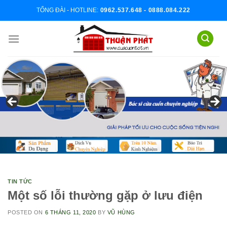
Skip
TỔNG ĐÀI - HOTLINE:
0962.537.648 - 0888.084.222
to
content
TIN TỨC
Một số lỗi thường gặp ở lưu điện
POSTED ON
6 THÁNG 11, 2020
BY
VŨ HÙNG