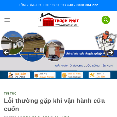
Skip
TỔNG ĐÀI - HOTLINE:
0962.537.648 - 0888.084.222
to
content
TIN TỨC
Lỗi thường gặp khi vận hành cửa
cuốn