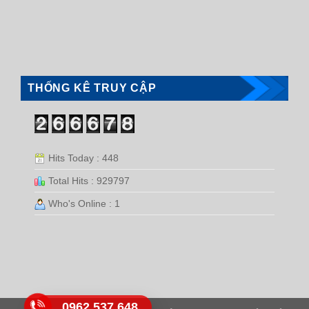
THỐNG KÊ TRUY CẬP
Hits Today : 448
Total Hits : 929797
Who's Online : 1
0962.537.648