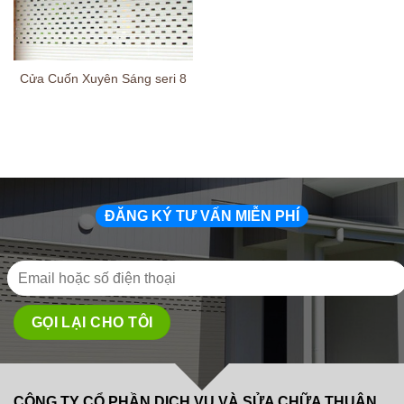
Cửa Cuốn Xuyên Sáng seri 8
ĐĂNG KÝ TƯ VẤN MIỄN PHÍ
CÔNG TY CỔ PHẦN DỊCH VỤ VÀ SỬA CHỮA THUẬN