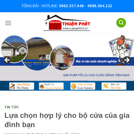
Skip
TỔNG ĐÀI - HOTLINE:
0962.537.648 - 0888.084.222
to
content
TIN TỨC
Lựa chọn hợp lý cho bộ cửa của gia
đình bạn