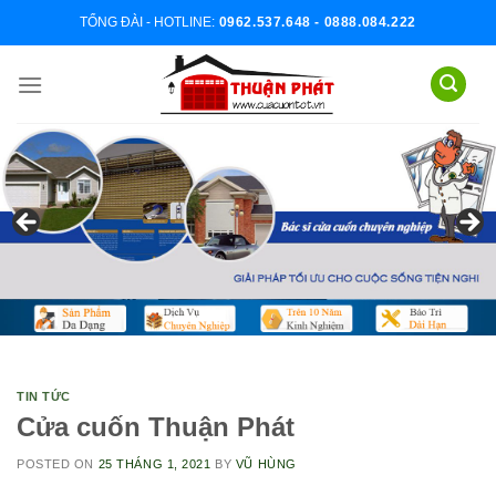
Skip
TỔNG ĐÀI - HOTLINE:
0962.537.648 - 0888.084.222
to
content
TIN TỨC
Cửa cuốn Thuận Phát
POSTED ON
25 THÁNG 1, 2021
BY
VŨ HÙNG