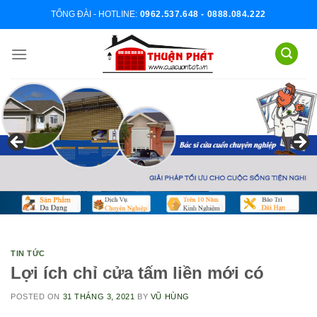
Skip
TỔNG ĐÀI - HOTLINE:
0962.537.648 - 0888.084.222
to
content
TIN TỨC
Lợi ích chỉ cửa tấm liền mới có
POSTED ON
31 THÁNG 3, 2021
BY
VŨ HÙNG