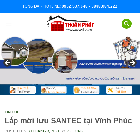
Skip
TỔNG ĐÀI - HOTLINE:
0962.537.648 - 0888.084.222
to
content
TIN TỨC
Lắp mới lưu SANTEC tại Vĩnh Phúc
POSTED ON
30 THÁNG 3, 2021
BY
VŨ HÙNG