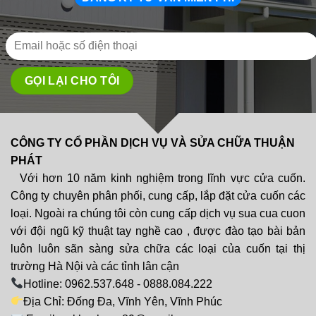
CÔNG TY CỔ PHẦN DỊCH VỤ VÀ SỬA CHỮA THUẬN
PHÁT
Với hơn 10 năm kinh nghiệm trong lĩnh vực cửa cuốn.
Công ty chuyên phân phối, cung cấp, lắp đặt cửa cuốn các
loại. Ngoài ra chúng tôi còn cung cấp dịch vụ sua cua cuon
với đội ngũ kỹ thuật tay nghề cao , được đào tạo bài bản
luôn luôn sãn sàng sửa chữa các loại của cuốn tại thị
trường Hà Nội và các tỉnh lân cận
Hotline: 0962.537.648 - 0888.084.222
Địa Chỉ: Đống Đa, Vĩnh Yên, Vĩnh Phúc