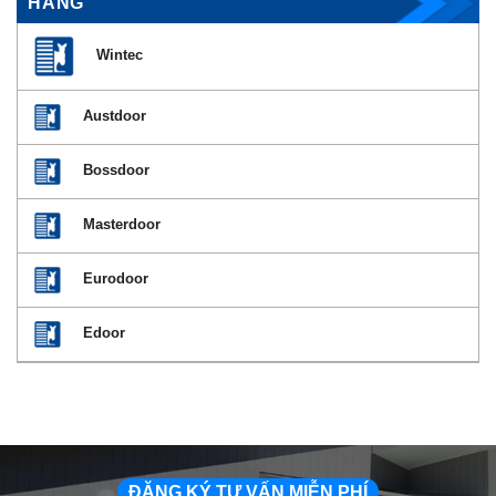
HÃNG
Wintec
Austdoor
Bossdoor
Masterdoor
Eurodoor
Edoor
ĐĂNG KÝ TƯ VẤN MIỄN PHÍ