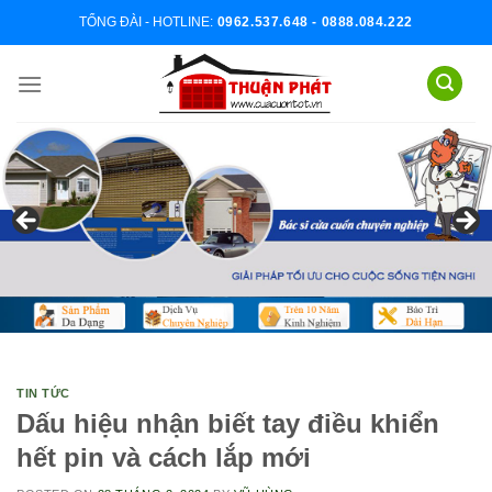
Skip
TỔNG ĐÀI - HOTLINE:
0962.537.648 - 0888.084.222
to
content
TIN TỨC
Dấu hiệu nhận biết tay điều khiển
hết pin và cách lắp mới