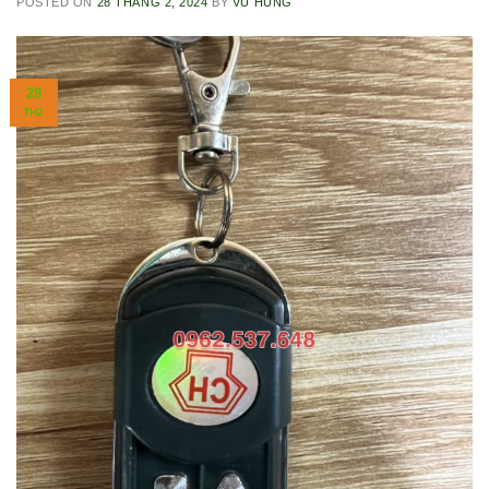
POSTED ON
28 THÁNG 2, 2024
BY
VŨ HÙNG
28
TH2