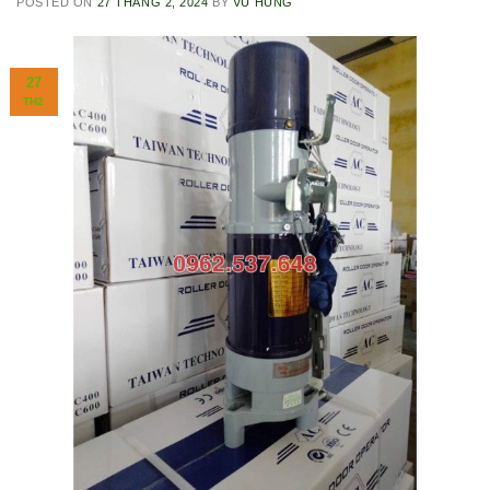
POSTED ON
27 THÁNG 2, 2024
BY
VŨ HÙNG
27
TH2