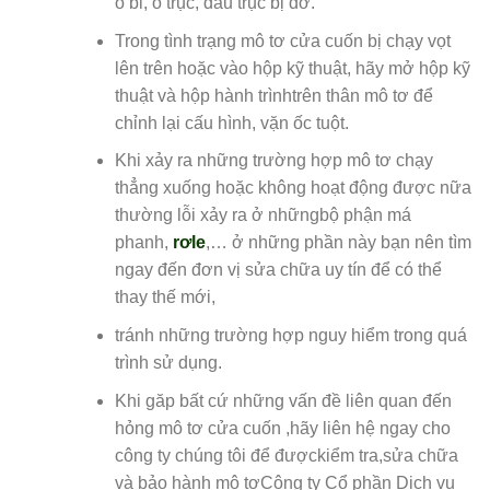
ổ bi, ổ trục, đầu trục bị dơ.
Trong tình trạng mô tơ cửa cuốn bị chạy vọt
lên trên hoặc vào hộp kỹ thuật, hãy mở hộp kỹ
thuật và hộp hành trìnhtrên thân mô tơ để
chỉnh lại cấu hình, vặn ốc tuột.
Khi xảy ra những trường hợp mô tơ chạy
thẳng xuống hoặc không hoạt động được nữa
thường lỗi xảy ra ở nhữngbộ phận má
phanh,
rơle
,… ở những phần này bạn nên tìm
ngay đến đơn vị sửa chữa uy tín để có thể
thay thế mới,
tránh những trường hợp nguy hiểm trong quá
trình sử dụng.
Khi găp bất cứ những vấn đề liên quan đến
hỏng mô tơ cửa cuốn ,hãy liên hệ ngay cho
công ty chúng tôi để đượckiểm tra,sửa chữa
và bảo hành mô tơCông ty Cổ phần Dịch vụ