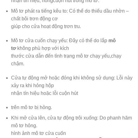
nhận tín hiệu, hỏngcuộn hút trong mô tơ.
Mô tơ phát ra tiếng kêu to: Có thể do thiếu dầu nhờn –
chất bôi trơn động cơ
giúp cho cửa hoạt động trơn tru.
Mô tơ cửa cuốn chạy yếu: Đây có thể do lắp
mô
tơ
không phù hợp với kích
thước cửa dẫn đến tình trạng mô tơ chạy yếu,chạy
chậm.
Cửa tự động mở hoặc đóng khi không sử dụng: Lỗi này
xảy ra khi hỏng hộp
nhận tín hiệu hoặc lỗi cuộn hút
trên mô tơ bị hỏng.
Khi mở cửa lên, cửa tự động trôi xuống: Do phanh hãm
mô tơ hỏng.
hình ảnh mô tơ cửa cuốn