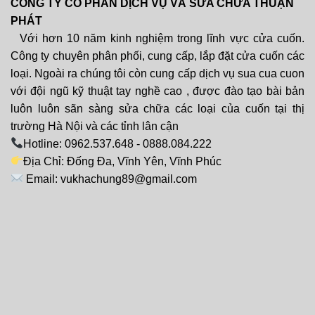
CÔNG TY CỔ PHẦN DỊCH VỤ VÀ SỬA CHỮA THUẬN
PHÁT
Với hơn 10 năm kinh nghiệm trong lĩnh vực cửa cuốn.
Công ty chuyên phân phối, cung cấp, lắp đặt cửa cuốn các
loại. Ngoài ra chúng tôi còn cung cấp dịch vụ sua cua cuon
với đội ngũ kỹ thuật tay nghề cao , được đào tạo bài bản
luôn luôn sãn sàng sửa chữa các loại của cuốn tại thị
trường Hà Nội và các tỉnh lân cận
Hotline: 0962.537.648 - 0888.084.222
Địa Chỉ: Đống Đa, Vĩnh Yên, Vĩnh Phúc
Email: vukhachung89@gmail.com