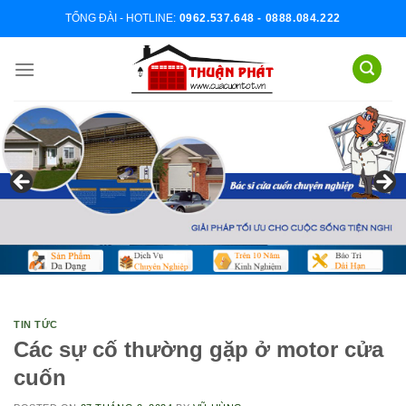
Skip
TỔNG ĐÀI - HOTLINE:
0962.537.648 - 0888.084.222
to
content
TIN TỨC
Các sự cố thường gặp ở motor cửa
cuốn