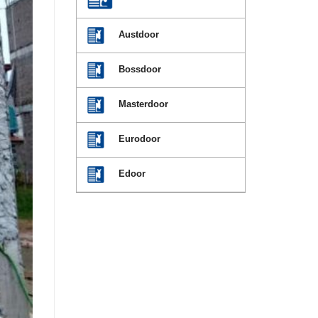
Austdoor
Bossdoor
Masterdoor
Eurodoor
Edoor