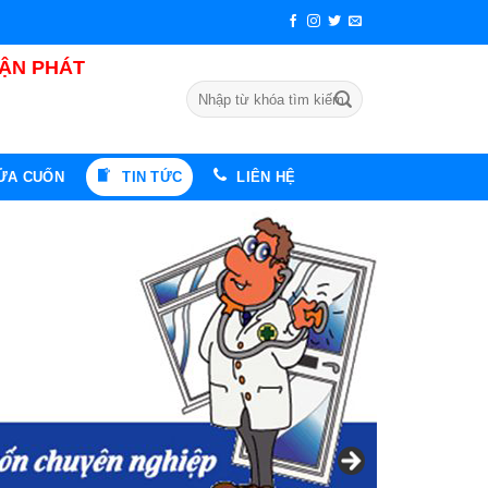
UẬN PHÁT
Tìm
kiếm:
CỬA CUỐN
TIN TỨC
LIÊN HỆ