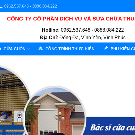
0962.537.648 - 0888.084.222
CÔNG TY CỔ PHẦN DỊCH VỤ VÀ SỬA CHỮA TH
Hotline:
0962.537.648 - 0888.084.222
Địa Chỉ:
Đống Đa, Vĩnh Yên, Vĩnh Phúc
CỬA CUỐN
CÔNG TRÌNH THỰC HIỆN
PHỤ KIỆN 