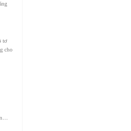
sáng
 tơ
ng cho
iện…