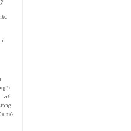
ỹ.
iều
hù
u
 ngôi
m với
lượng
của mô