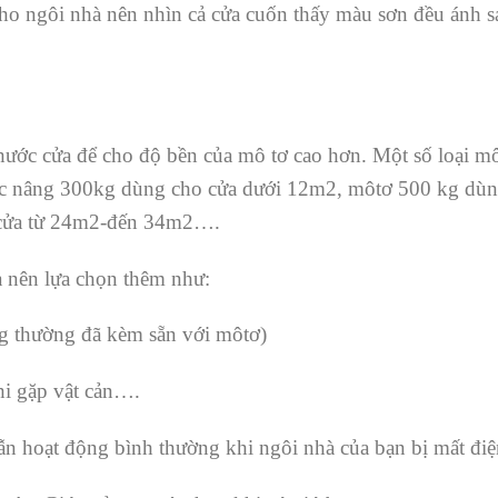
ho ngôi nhà nên nhìn cả cửa cuốn thấy màu sơn đều ánh 
c cửa để cho độ bền của mô tơ cao hơn. Một số loại mô
sức nâng 300kg dùng cho cửa dưới 12m2, môtơ 500 kg dù
 cửa từ 24m2-đến 34m2….
nên lựa chọn thêm như:
ng thường đã kèm sẵn với môtơ)
hi gặp vật cản….
vẫn hoạt động bình thường khi ngôi nhà của bạn bị mất đ