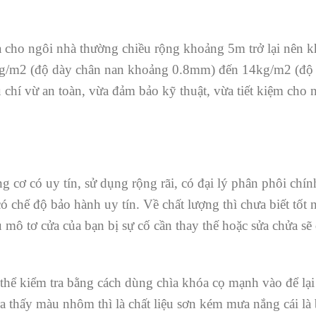
 cho ngôi nhà thường chiều rộng khoảng 5m trở lại nên k
kg/m2 (độ dày chân nan khoảng 0.8mm) đến 14kg/m2 (độ
chí vừ an toàn, vừa đảm bảo kỹ thuật, vừa tiết kiệm cho 
ơ có uy tín, sử dụng rộng rãi, có đại lý phân phôi chín
ó chế độ bảo hành uy tín. Về chất lượng thì chưa biết tốt 
mô tơ cửa của bạn bị sự cố cần thay thế hoặc sửa chửa sẽ
hể kiểm tra bằng cách dùng chìa khóa cọ mạnh vào để lại
ra thấy màu nhôm thì là chất liệu sơn kém mưa nắng cái là