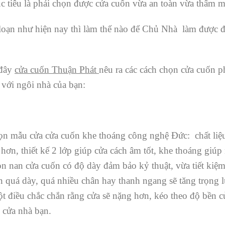
c tiêu là phải chọn được cửa cuốn vừa an toàn vừa thẩm m
 loạn như hiện nay thì làm thế nào để Chủ Nhà làm được đ
 đây
cửa cuốn Thuận Phát
nêu ra các cách chọn cửa cuốn p
 với ngôi nhà của bạn:
ọn mẫu cửa cửa cuốn khe thoáng công nghệ Đức: chất liệ
ơn, thiết kế 2 lớp giúp cửa cách âm tốt, khe thoáng giúp
n nan cửa cuốn có độ dày đảm bảo kỷ thuật, vừa tiết kiệ
n quá dày, quá nhiều chân hay thanh ngang sẽ tăng trọng 
t điều chắc chắn rằng cửa sẽ nặng hơn, kéo theo độ bền 
o cửa nhà bạn.