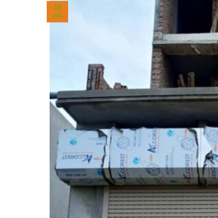
15
TH4