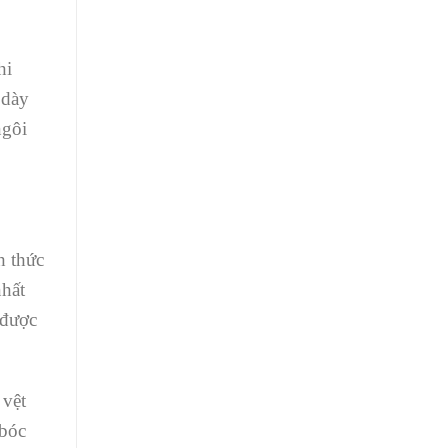
hi
 dày
ngôi
h thức
nhất
 được
 vệt
 bóc