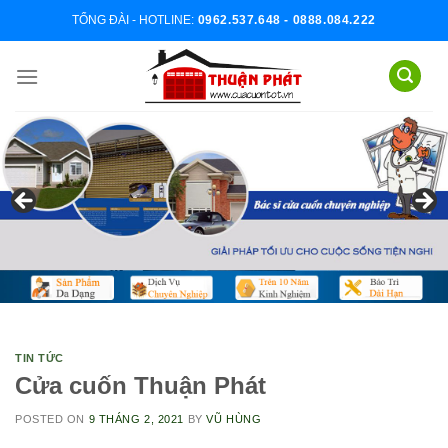
Skip
TỔNG ĐÀI - HOTLINE:
0962.537.648 - 0888.084.222
to
content
TIN TỨC
Cửa cuốn Thuận Phát
POSTED ON
9 THÁNG 2, 2021
BY
VŨ HÙNG