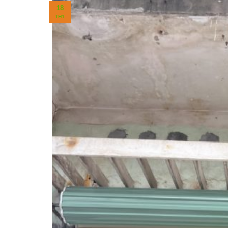
18
TH1