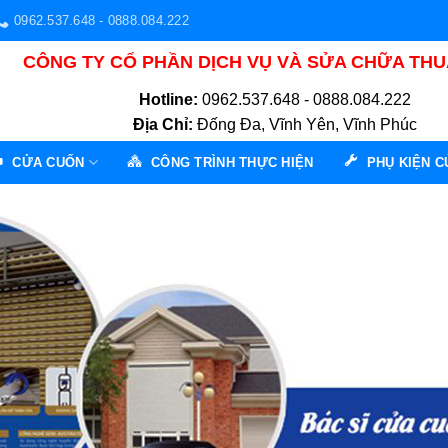
0962.537.648 - 0888.084.222
CÔNG TY CỔ PHẦN DỊCH VỤ VÀ SỬA CHỮA TH
Hotline:
0962.537.648 - 0888.084.222
Địa Chỉ:
Đống Đa, Vĩnh Yên, Vĩnh Phúc
CỬA CUỐN
CÔNG TRÌNH THỰC HIỆN
PHỤ KIỆN 