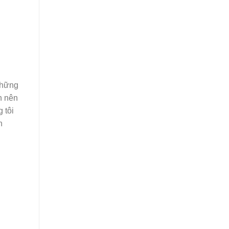
 những
n nên
 tôi
h