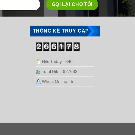
THỐNG KÊ TRUY CẬP
Hits Today : 640
Total Hits : 927682
Who's Online : 5