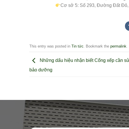
Cơ sở 5: Số 293, Đường Đất Đỏ,
This entry was posted in
Tin tức
. Bookmark the
permalink
.
Những dấu hiệu nhận biết Cổng xếp cần s
bảo dưỡng