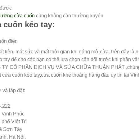
à được
dưỡng cửa cuốn
cũng không cần thường xuyên
 cuốn kéo tay:
ốn điện
́ bất tiện, mất sức và mất thời gian khi đóng mở cửa.Trên đây là
tay để cho các bạn có thể lựa chọn cân đối trước khi phân vâ
ÔNG TY CỔ PHẦN DỊCH VỤ VÀ SỬA CHỮA THUẬN PHÁT ,chúng
ặt cửa cuốn kéo tay,cửa cuốn khe thoáng hàng đầu uy tín tại Vĩn
 và lắp đặt:
4.222
, Vĩnh Phúc
phố Việt Trì
Xã Sơn Tây
nh, Hà Nội.