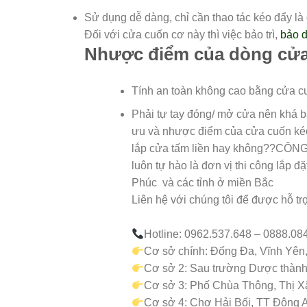
Sử dụng dễ dàng, chỉ cần thao tác kéo đẩy l
Đối với cửa cuốn cơ này thì việc bảo trì,
bảo 
Nhược điểm của dòng cửa
Tính an toàn không cao bằng cửa cu
Phải tự tay đóng/ mở cửa nên kha
ưu và nhược điểm của cửa cuốn kéo 
lắp cửa tấm liền hay không??C
luôn tự hào là đơn vị thi công lắp đ
Phúc và các tỉnh ở miền Bắc
Liên hệ với chúng tôi để được hỗ trợ
Hotline: 0962.537.648 – 0888.08
Cơ sở chính: Đống Đa, Vĩnh Yên
Cơ sở 2: Sau trường Dược thành 
Cơ sở 3: Phố Chùa Thông, Thị 
Cơ sở 4: Chợ Hải Bối, TT Đông A