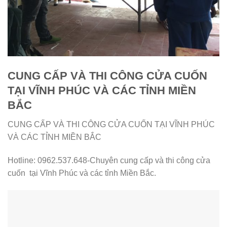
CUNG CẤP VÀ THI CÔNG CỬA CUỐN
TẠI VĨNH PHÚC VÀ CÁC TỈNH MIỀN
BẮC
CUNG CẤP VÀ THI CÔNG CỬA CUỐN TẠI VĨNH PHÚC
VÀ CÁC TỈNH MIỀN BẮC
Hotline: 0962.537.648-Chuyên cung cấp và thi công cửa
cuốn tại Vĩnh Phúc và các tỉnh Miền Bắc.