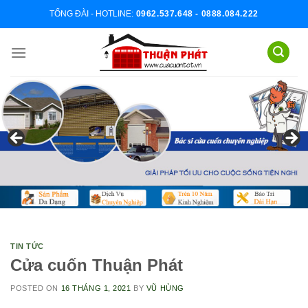
Skip
TỔNG ĐÀI - HOTLINE:
0962.537.648 - 0888.084.222
to
content
TIN TỨC
Cửa cuốn Thuận Phát
POSTED ON
16 THÁNG 1, 2021
BY
VŨ HÙNG