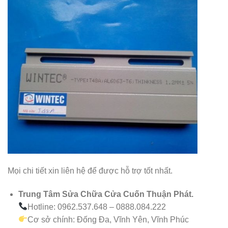
Mọi chi tiết xin liên hệ để được hỗ trợ tốt nhất.
Trung Tâm Sửa Chữa Cửa Cuốn Thuận Phát.
Hotline: 0962.537.648 – 0888.084.222
Cơ sở chính: Đống Đa, Vĩnh Yên, Vĩnh Phúc