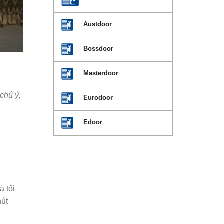
Austdoor
Bossdoor
Masterdoor
chú ý,
Eurodoor
Edoor
à tối
hút