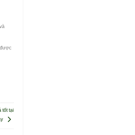
và
t được
tốt tại
ây