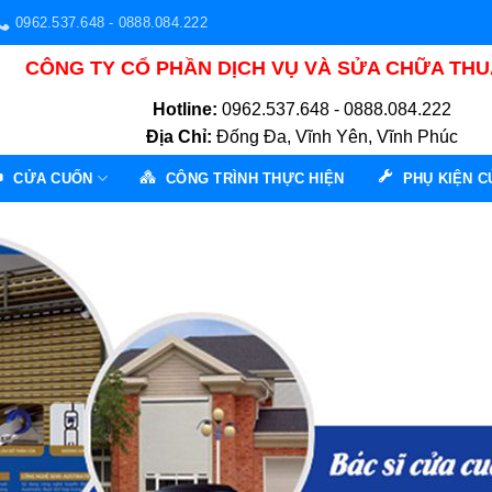
0962.537.648 - 0888.084.222
CÔNG TY CỔ PHẦN DỊCH VỤ VÀ SỬA CHỮA TH
Hotline:
0962.537.648 - 0888.084.222
Địa Chỉ:
Đống Đa, Vĩnh Yên, Vĩnh Phúc
CỬA CUỐN
CÔNG TRÌNH THỰC HIỆN
PHỤ KIỆN 