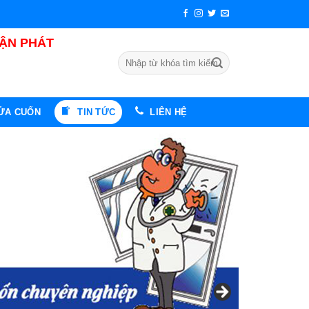
UẬN PHÁT
Tìm
kiếm:
CỬA CUỐN
TIN TỨC
LIÊN HỆ