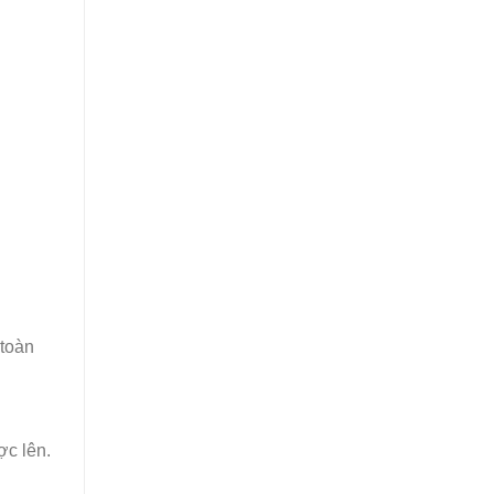
 toàn
ợc lên.