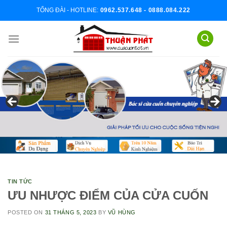
Skip
TỔNG ĐÀI - HOTLINE:
0962.537.648 - 0888.084.222
to
content
TIN TỨC
ƯU NHƯỢC ĐIỂM CỦA CỬA CUỐN
POSTED ON
31 THÁNG 5, 2023
BY
VŨ HÙNG