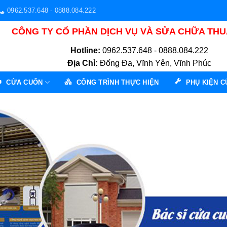
0962.537.648 - 0888.084.222
CÔNG TY CỔ PHẦN DỊCH VỤ VÀ SỬA CHỮA TH
Hotline:
0962.537.648 - 0888.084.222
Địa Chỉ:
Đống Đa, Vĩnh Yên, Vĩnh Phúc
CỬA CUỐN
CÔNG TRÌNH THỰC HIỆN
PHỤ KIỆN 