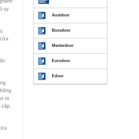
nghiệm
ó uy
Austdoor
Bossdoor
ác
 cửa
Masterdoor
sản
Eurodoor
Edoor
ông
chống
ạo ra
 cắp,
cửa