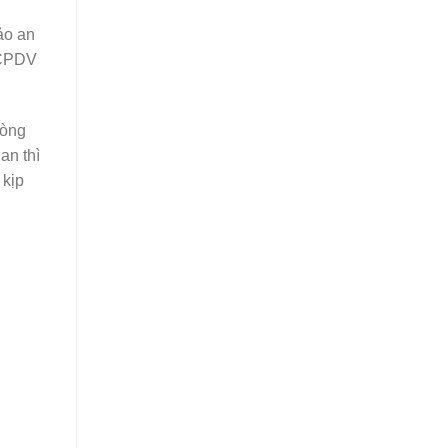
ảo an
 CPDV
dòng
an thì
 kịp