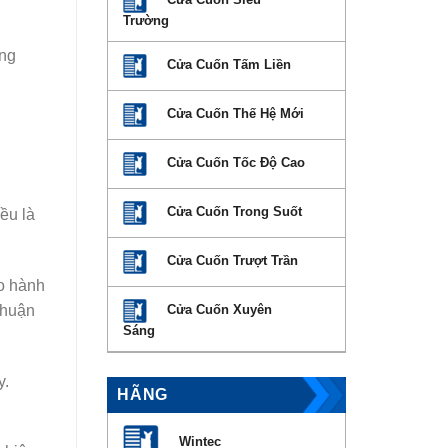
Trường
ững
Cửa Cuốn Tấm Liền
Cửa Cuốn Thế Hệ Mới
Cửa Cuốn Tốc Độ Cao
Cửa Cuốn Trong Suốt
ều là
Cửa Cuốn Trượt Trần
ảo hành
Thuận
Cửa Cuốn Xuyên
Sáng
y.
HÃNG
Wintec