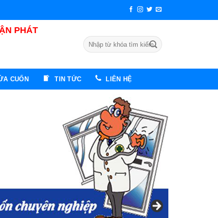
UẬN PHÁT
Tìm
kiếm:
CỬA CUỐN
TIN TỨC
LIÊN HỆ