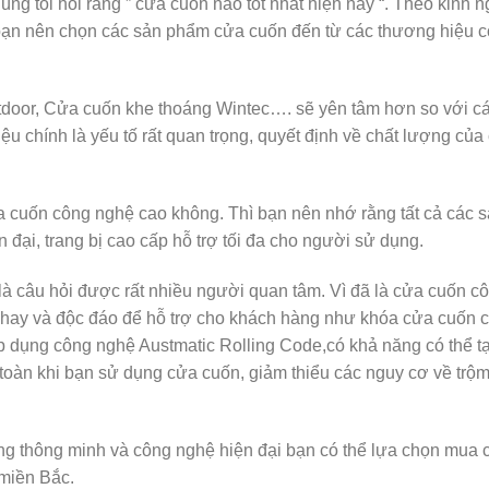
úng tôi hỏi rằng ” cửa cuốn nào tốt nhất hiện nay “. Theo kinh 
ạn nên chọn các sản phẩm cửa cuốn đến từ các thương hiệu c
tdoor, Cửa cuốn khe thoáng Wintec…. sẽ yên tâm hơn so với c
 chính là yếu tố rất quan trọng, quyết định về chất lượng của
 cuốn công nghệ cao không. Thì bạn nên nhớ rằng tất cả các 
đại, trang bị cao cấp hỗ trợ tối đa cho người sử dụng.
là câu hỏi được rất nhiều người quan tâm. Vì đã là cửa cuốn c
ng hay và độc đáo để hỗ trợ cho khách hàng như khóa cửa cuốn 
 áp dụng công nghệ Austmatic Rolling Code,có khả năng có thể t
oàn khi bạn sử dụng cửa cuốn, giảm thiểu các nguy cơ về trộm
ng thông minh và công nghệ hiện đại bạn có thể lựa chọn mua 
 miền Bắc.