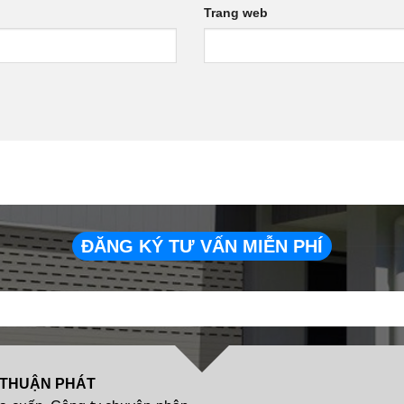
Trang web
ĐĂNG KÝ TƯ VẤN MIỄN PHÍ
 THUẬN PHÁT