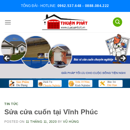
Skip
TỔNG ĐÀI - HOTLINE:
0962.537.648 - 0888.084.222
to
content
TIN TỨC
Sửa cửa cuốn tại Vĩnh Phúc
POSTED ON
11 THÁNG 11, 2020
BY
VŨ HÙNG