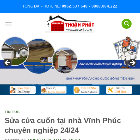
Skip
TỔNG ĐÀI - HOTLINE:
0962.537.648 - 0888.084.222
to
content
TIN TỨC
Sửa cửa cuốn tại nhà Vĩnh Phúc
chuyên nghiệp 24/24