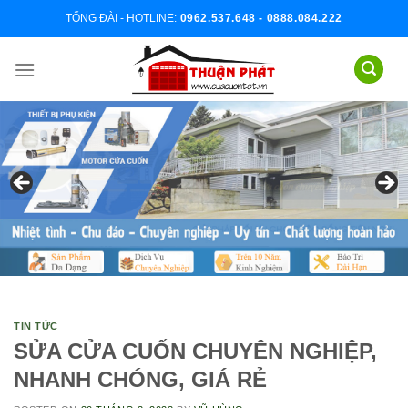
Skip
TỔNG ĐÀI - HOTLINE:
0962.537.648 - 0888.084.222
to
content
TIN TỨC
SỬA CỬA CUỐN CHUYÊN NGHIỆP,
NHANH CHÓNG, GIÁ RẺ