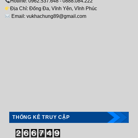
Hotline: 0962.537.648 - 0888.084.222
Địa Chỉ: Đống Đa, Vĩnh Yên, Vĩnh Phúc
Email: vukhachung89@gmail.com
THỐNG KÊ TRUY CẬP