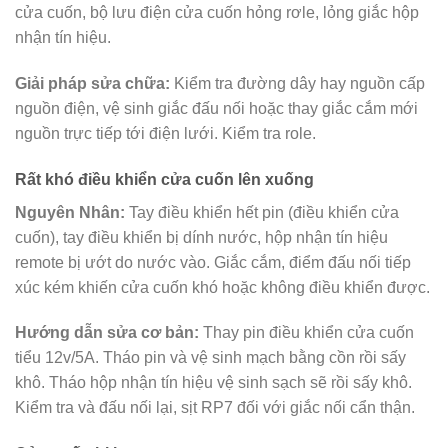
cửa cuốn, bộ lưu điện cửa cuốn hỏng rơle, lỏng giắc hộp
nhận tín hiệu.
Giải pháp sửa chữa:
Kiểm tra đường dây hay nguồn cấp
nguồn điện, vệ sinh giắc đấu nối hoặc thay giắc cắm mới
nguồn trực tiếp tới điện lưới. Kiểm tra role.
Rất khó điều khiển cửa cuốn lên xuống
Nguyên Nhân:
Tay điều khiển hết pin (điều khiển cửa
cuốn), tay điều khiển bị dính nước, hộp nhận tín hiệu
remote bị ướt do nước vào. Giắc cắm, điểm đấu nối tiếp
xúc kém khiến cửa cuốn khó hoặc không điều khiển được.
Hướng dẫn sửa cơ bản:
Thay pin điều khiển cửa cuốn
tiểu 12v/5A. Tháo pin và vệ sinh mạch bằng cồn rồi sấy
khô. Tháo hộp nhận tín hiệu vệ sinh sạch sẽ rồi sấy khô.
Kiểm tra và đấu nối lại, sịt RP7 đối với giắc nối cẩn thận.