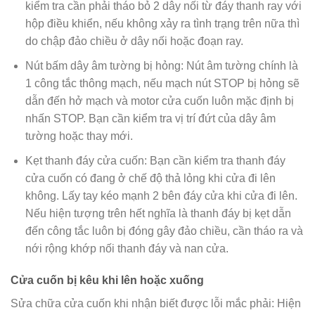
kiểm tra cần phải tháo bỏ 2 dây nối từ đáy thanh ray với
hộp điều khiển, nếu không xảy ra tình trạng trên nữa thì
do chập đảo chiều ở dây nối hoặc đoạn ray.
Nút bấm dây âm tường bị hỏng: Nút âm tường chính là
1 công tắc thông mạch, nếu mạch nút STOP bị hỏng sẽ
dẫn đến hở mạch và motor cửa cuốn luôn mặc định bị
nhấn STOP. Bạn cần kiểm tra vị trí đứt của dây âm
tường hoặc thay mới.
Kẹt thanh đáy cửa cuốn: Bạn cần kiểm tra thanh đáy
cửa cuốn có đang ở chế độ thả lỏng khi cửa đi lên
không. Lấy tay kéo mạnh 2 bên đáy cửa khi cửa đi lên.
Nếu hiện tượng trên hết nghĩa là thanh đáy bị kẹt dẫn
đến công tắc luôn bị đóng gây đảo chiều, cần tháo ra và
nới rộng khớp nối thanh đáy và nan cửa.
Cửa cuốn bị kêu khi lên hoặc xuống
Sửa chữa cửa cuốn khi nhận biết được lỗi mắc phải: Hiện