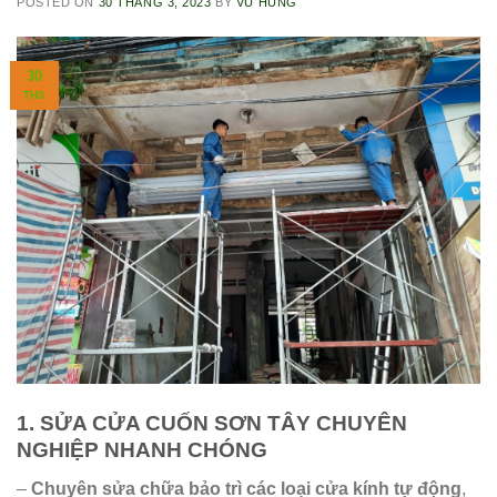
POSTED ON
30 THÁNG 3, 2023
BY
VŨ HÙNG
30
TH3
1. SỬA CỬA CUỐN SƠN TÂY CHUYÊN
NGHIỆP NHANH CHÓNG
–
Chuyên sửa chữa bảo trì các loại cửa kính tự động
,