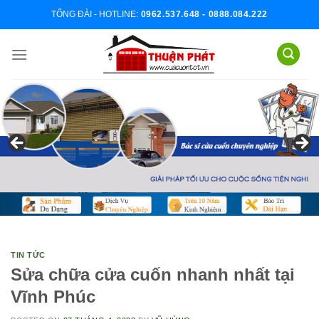
Skip
TỔNG ĐÀI - HOTLINE:
0962.537.648 - 0888.084.222
to
content
TIN TỨC
Sửa chữa cửa cuốn nhanh nhất tại
Vĩnh Phúc