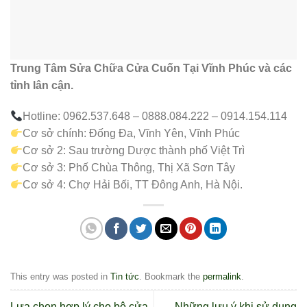
Trung Tâm Sửa Chữa Cửa Cuốn Tại Vĩnh Phúc
và các
tỉnh lân cận.
Hotline: 0962.537.648 – 0888.084.222 – 0914.154.114
Cơ sở chính: Đống Đa, Vĩnh Yên, Vĩnh Phúc
Cơ sở 2: Sau trường Dược thành phố Việt Trì
Cơ sở 3: Phố Chùa Thông, Thị Xã Sơn Tây
Cơ sở 4: Chợ Hải Bối, TT Đông Anh, Hà Nội.
This entry was posted in
Tin tức
. Bookmark the
permalink
.
Lựa chọn hợp lý cho bộ cửa
Những lưu ý khi sử dụng