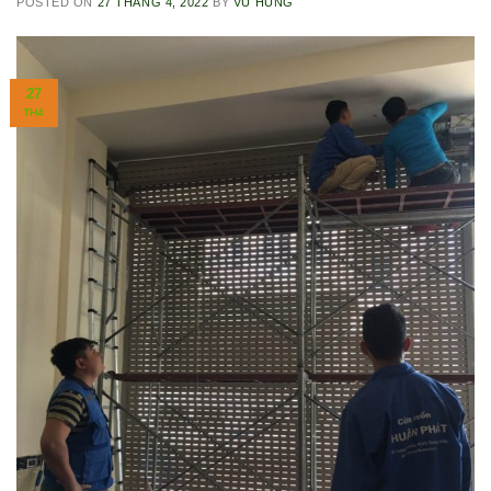
POSTED ON
27 THÁNG 4, 2022
BY
VŨ HÙNG
27
TH4