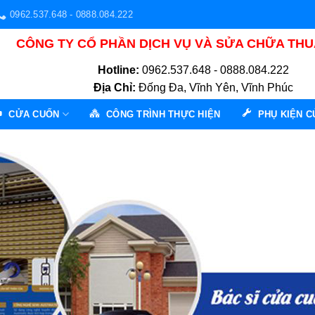
0962.537.648 - 0888.084.222
CÔNG TY CỔ PHẦN DỊCH VỤ VÀ SỬA CHỮA TH
Hotline:
0962.537.648 - 0888.084.222
Địa Chỉ:
Đống Đa, Vĩnh Yên, Vĩnh Phúc
CỬA CUỐN
CÔNG TRÌNH THỰC HIỆN
PHỤ KIỆN 