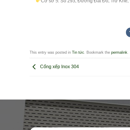
Cơ sở 5: Số 293, Đường Đất Đỏ, Trữ Khê,
This entry was posted in
Tin tức
. Bookmark the
permalink
.
Cổng xếp Inox 304