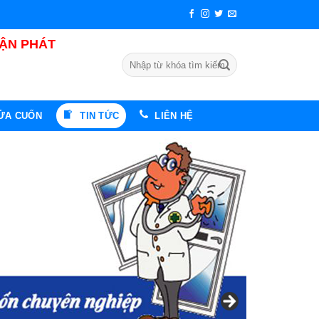
UẬN PHÁT
Tìm
kiếm:
CỬA CUỐN
TIN TỨC
LIÊN HỆ