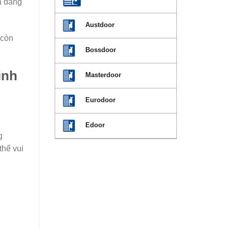
a đang
Austdoor
 còn
Bossdoor
ình
Masterdoor
Eurodoor
Edoor
g
thể vui