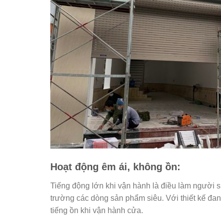
Hoạt động êm ái, không ồn:
Tiếng động lớn khi vận hành là điều làm người s
trường các dòng sản phẩm siêu. Với thiết kế đan
tiếng ồn khi vận hành cửa.