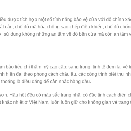
đều được tích hợp một số tính năng bảo vệ cửa với độ chính xá
vật cản, chế độ mã hóa chống sao chép điều khiển, chế độ chốn
i sử dụng không những an tâm về độ bền cửa mà còn an tâm v
bảo tiêu chí thẩm mỹ cao cấp: sang trọng, tinh tế đem lại vẻ t
ình hiện đại theo phong cách châu âu, các công trình biệt thự n
u thoáng là điều đáng để cân nhắc hàng đầu.
n. Hầu hết đều có màu sắc trang nhã, có đặc tính cách điện 
t khắc nhiệt ở Việt Nam, luôn luôn giữ cho không gian vẻ trang 