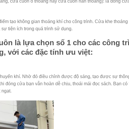
áng, cửa cuốn ô thoáng hay cửa cuốn nan thoáng): là dòng cử
điểm tạo không gian thoáng khí cho công trình. Cửa khe thoáng
 sự tiện ích trong quá trình sử dụng.
ôn là lựa chọn số 1 cho các công tr
g, với các đặc tính ưu việt:
chuyển khí. Nhờ đó điều chỉnh được độ sáng, tạo được sự thôn
khi đóng cửa bạn vẫn hoàn dễ chịu, thoái mái đọc sách. Bạn có 
 ngạt.