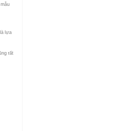
ừ mẫu
là lựa
ũng rất