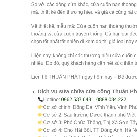
So với các dòng cửa khác, cửa cuốn nan thoáng 
mã, thiết kế đến thương hiệu và giá cả cũng rất c
Về thiết kế, mẫu mã: Cửa cuốn nan thoáng thườ
thoáng và cửa cuốn truyền thống. Cả hai loại đề
chọn tốt nhất tất nhiên đi kèm đó thì giá loại này
Hiện nay, không chỉ các thương hiệu cửa cuốn ch
nhiều. Do đó, quý khách hàng cần hết sức thận t
Liên hệ THUẬN PHÁT ngay hôm nay – Để được tư
Dịch vụ sửa chữa cửa cổng Thuận Ph
Hotline:
0962.537.648
–
0888.084.222
Cơ sở chính: Đống Đa, Vĩnh Yên, Vĩnh Ph
Cơ sở 2: Sau trường Dược thành phố Việt 
Cơ sở 3: Phố Chùa Thông, Thị Xã Sơn Tâ
Cơ sở 4: Chợ Hải Bối, TT Đông Anh, Hà Nộ