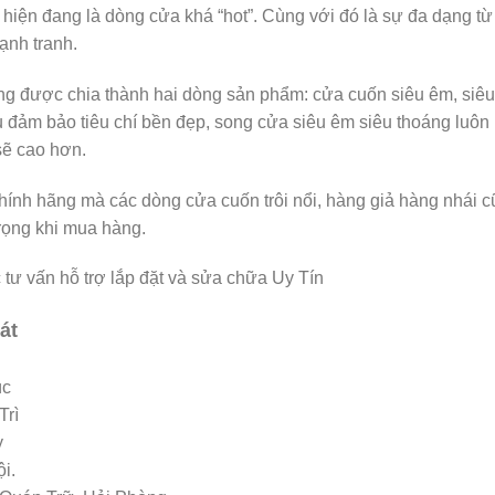
hiện đang là dòng cửa khá “hot”. Cùng với đó là sự đa dạng t
ạnh tranh.
ng được chia thành hai dòng sản phẩm: cửa cuốn siêu êm, siêu
u đảm bảo tiêu chí bền đẹp, song cửa siêu êm siêu thoáng luôn 
 sẽ cao hơn.
ính hãng mà các dòng cửa cuốn trôi nổi, hàng giả hàng nhái c
rọng khi mua hàng.
 vấn hỗ trợ lắp đặt và sửa chữa Uy Tín
át
úc
Trì
y
i.