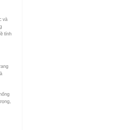
c và
g
ề tính
rang
hà
chống
trọng,