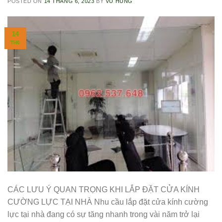
POSTED ON
14 THÁNG 6, 2023
BY
VŨ HÙNG
14
TH6
CÁC LƯU Ý QUAN TRỌNG KHI LẮP ĐẶT CỬA KÍNH
CƯỜNG LỰC TẠI NHÀ Nhu cầu lắp đặt cửa kính cường
lực tại nhà đang có sự tăng nhanh trong vài năm trở lại