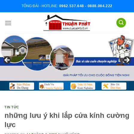
Skip
TỔNG ĐÀI - HOTLINE:
0962.537.648 - 0888.084.222
to
content
TIN TỨC
những lưu ý khi lắp cửa kính cường
lực