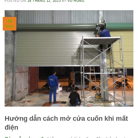
POSTED ON
18 THÁNG 12, 2023
BY
VŨ HÙNG
18
TH12
Hướng dẫn cách mở cửa cuốn khi mất
điện