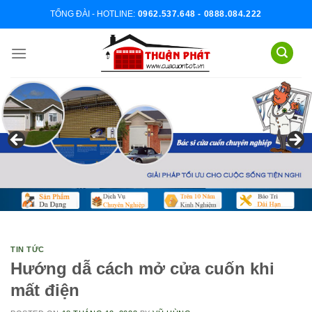
Skip
TỔNG ĐÀI - HOTLINE:
0962.537.648 - 0888.084.222
to
content
TIN TỨC
Hướng dẫ cách mở cửa cuốn khi
mất điện