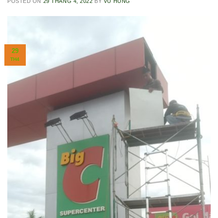
POSTED ON
29 THÁNG 4, 2022
BY
VŨ HÙNG
29
TH4