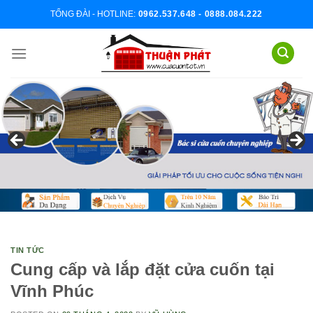
Skip
TỔNG ĐÀI - HOTLINE:
0962.537.648 - 0888.084.222
to
content
TIN TỨC
Cung cấp và lắp đặt cửa cuốn tại
Vĩnh Phúc