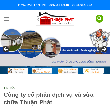
Skip
TỔNG ĐÀI - HOTLINE:
0962.537.648 - 0888.084.222
to
content
TIN TỨC
Công ty cổ phần dịch vụ và sửa
chữa Thuận Phát