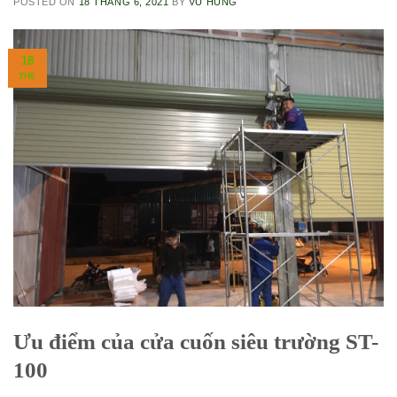
POSTED ON
18 THÁNG 6, 2021
BY
VŨ HÙNG
18
TH6
Ưu điểm của cửa cuốn siêu trường ST-
100