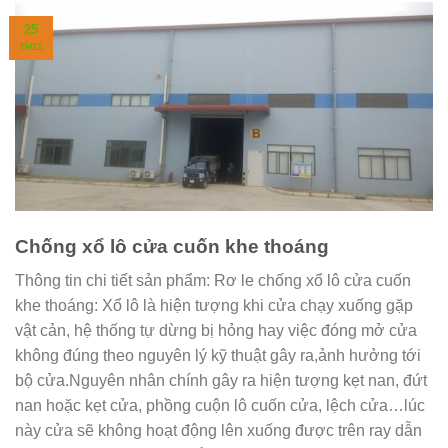
25
TH11
Chống xổ lô cửa cuốn khe thoáng
Thông tin chi tiết sản phẩm: Rơ le chống xổ lô cửa cuốn
khe thoáng: Xổ lô là hiện tượng khi cửa chạy xuống gặp
vật cản, hệ thống tự dừng bị hỏng hay việc đóng mở cửa
không đúng theo nguyên lý kỹ thuật gây ra,ảnh hưởng tới
bộ cửa.Nguyên nhân chính gây ra hiện tượng kẹt nan, đứt
nan hoặc kẹt cửa, phồng cuộn lô cuốn cửa, lệch cửa…lúc
này cửa sẽ không hoạt động lên xuống được trên ray dẫn