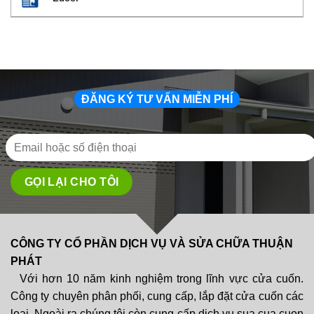
ĐĂNG KÝ TƯ VẤN MIỄN PHÍ
CÔNG TY CỔ PHẦN DỊCH VỤ VÀ SỬA CHỮA THUẬN
PHÁT
Với hơn 10 năm kinh nghiệm trong lĩnh vực cửa cuốn.
Công ty chuyên phân phối, cung cấp, lắp đặt cửa cuốn các
loại. Ngoài ra chúng tôi còn cung cấp dịch vụ sua cua cuon