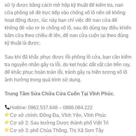
xử lý được bằng cách mở hộp kỹ thuật để kiểm tra, nan
cửa phồng sẽ đè trực tiếp vào chống xổ lô nên sẽ không
hoạt động được, lúc này bạn chỉ việc đỡ nan cửa để
không đè vào rơ le chống xổ lô, sau đó dùng tay điều khiển
bấm cửa theo chiều đi lên, để nan cửa cuộn lại theo đúng
kỹ thuật là được.
Sau khi đã khắc phục được lỗi phồng lô cửa, bạn cần kiểm
tra nguyên nhân gây ra lỗi, do kẹt hoặc dắt vật cản trên ray,
để khắc phục hoàn toàn lỗi, tránh gây ra hiện tượng xổ lô
ảnh hưởng trong quá trình sử dụng.
Trung Tâm Sửa Chữa Cửa Cuốn Tại Vĩnh Phúc.
Hotline: 0962.537.648 – 0888.084.222
Cơ sở chính: Đống Đa, Vĩnh Yên, Vĩnh Phúc
Cơ sở 2: Sau trường Dược thành phố Việt Trì
Cơ sở 3: phố Chùa Thông, Thị Xã Sơn Tây