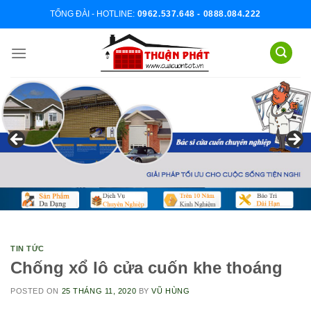
Skip
TỔNG ĐÀI - HOTLINE:
0962.537.648 - 0888.084.222
to
content
TIN TỨC
Chống xổ lô cửa cuốn khe thoáng
POSTED ON
25 THÁNG 11, 2020
BY
VŨ HÙNG