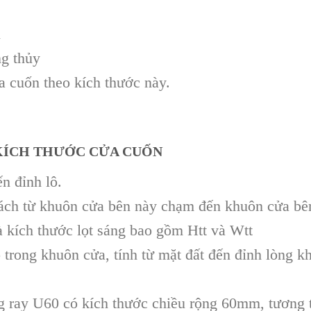
ì
ng thủy
a cuốn theo kích thước này.
KÍCH THƯỚC CỬA CUỐN
n đỉnh lô.
ách từ khuôn cửa bên này chạm đến khuôn cửa bên
à kích thước lọt sáng bao gồm Htt và Wtt
trong khuôn cửa, tính từ mặt đất đến đỉnh lòng k
g ray U60 có kích thước chiều rộng 60mm, tương 