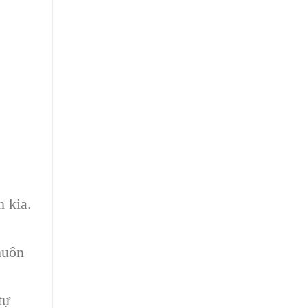
 kia.
huôn
tự