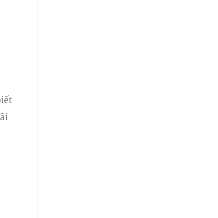
iết
ãi