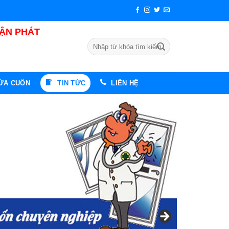
UẬN PHÁT
Tìm
kiếm:
CỬA CUỐN
TIN TỨC
LIÊN HỆ