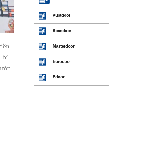
Austdoor
Bossdoor
tiền
Masterdoor
 bì.
Eurodoor
hước
Edoor