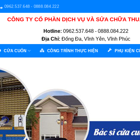
0962.537.648 - 0888.084.222
CÔNG TY CỔ PHẦN DỊCH VỤ VÀ SỬA CHỮA TH
Hotline:
0962.537.648 - 0888.084.222
Địa Chỉ:
Đống Đa, Vĩnh Yên, Vĩnh Phúc
CỬA CUỐN
CÔNG TRÌNH THỰC HIỆN
PHỤ KIỆN 