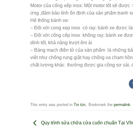
Motor của cổng xếp inox: Một motor tốt sẽ được t
ứng ,đảm bảo tính ổn định của sản phẩm tranh 
Hệ thống bánh xe:
– Đối với cong xep inox có ray: bánh xe được l
– Đối với cổng cếp inox không ray: bánh xe đư
dính tốt, khả năng trượt êm ái
– Bảng mạch điện tử của sản phẩm là những bản
việt như chống rung giật hay chống va chạm hồn
chất lượng khác thường được gia công sơ sài,
This entry was posted in
Tin tức
. Bookmark the
permalink
.
Quy trình sửa chữa cửa cuốn chuẩn Tại Vĩ