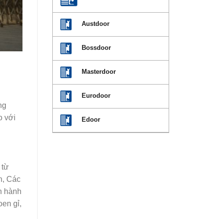
Austdoor
Bossdoor
Masterdoor
Eurodoor
ng
o với
Edoor
 từ
n, Các
n hành
en gỉ,