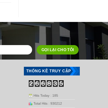
THỐNG KÊ TRUY CẬP
Hits Today : 185
Total Hits : 930212