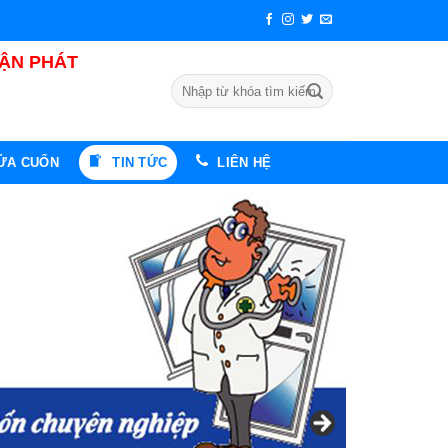
UẬN PHÁT
Tìm
kiếm:
CỬA CUỐN
TIN TỨC
LIÊN HỆ