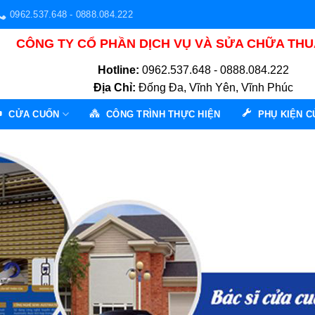
0962.537.648 - 0888.084.222
CÔNG TY CỔ PHẦN DỊCH VỤ VÀ SỬA CHỮA TH
Hotline:
0962.537.648 - 0888.084.222
Địa Chỉ:
Đống Đa, Vĩnh Yên, Vĩnh Phúc
CỬA CUỐN
CÔNG TRÌNH THỰC HIỆN
PHỤ KIỆN 