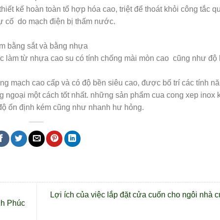
hiết kế hoàn toàn tổ hợp hóa cao, triệt để thoát khỏi công tắc 
sự cố do mạch điện bị thấm nước.
àm bằng sắt và bằng nhựa
ợc làm từ nhựa cao su có tính chống mài mòn cao cũng như độ
g mạch cao cấp và có độ bền siêu cao, được bố trí các tính n
g ngoại một cách tốt nhất. những sản phẩm cua cong xep inox
 độ ổn định kém cũng như nhanh hư hỏng.
Lợi ích của việc lắp đặt cửa cuốn cho ngôi nhà 
nh Phúc