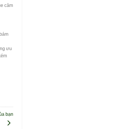
que cảm
 bám
ăng ưu
 kém
của bạn