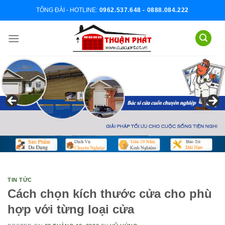
Skip
TỔNG ĐÀI - HOTLINE:
0962.537.648 - 0888.084.222
to
content
TIN TỨC
Cách chọn kích thước cửa cho phù
hợp với từng loại cửa