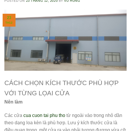
POSTED ON
23 THÁNG 12, 2020
BY
VŨ HÙNG
23
TH12
CÁCH CHỌN KÍCH THƯỚC PHÙ HỢP
VỚI TỪNG LỌAI CỬA
Nên làm
Các cửa
cua cuon tai phu tho
từ ngoài vào trong nhỏ dần
theo dạng loa kèn là phù hợp. Lưu ý kích thước cửa là
điều quan trọng, một cửa ra vào phải tương đương vừa cỡ