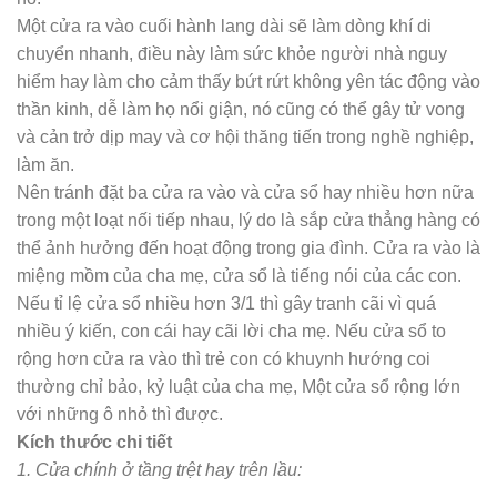
Một cửa ra vào cuối hành lang dài sẽ làm dòng khí di
chuyển nhanh, điều này làm sức khỏe người nhà nguy
hiểm hay làm cho cảm thấy bứt rứt không yên tác động vào
thần kinh, dễ làm họ nổi giận, nó cũng có thể gây tử vong
và cản trở dịp may và cơ hội thăng tiến trong nghề nghiệp,
làm ăn.
Nên tránh đặt ba cửa ra vào và cửa sổ hay nhiều hơn nữa
trong một loạt nối tiếp nhau, lý do là sắp cửa thẳng hàng có
thể ảnh hưởng đến hoạt động trong gia đình. Cửa ra vào là
miệng mồm của cha mẹ, cửa sổ là tiếng nói của các con.
Nếu tỉ lệ cửa sổ nhiều hơn 3/1 thì gây tranh cãi vì quá
nhiều ý kiến, con cái hay cãi lời cha mẹ. Nếu cửa sổ to
rộng hơn cửa ra vào thì trẻ con có khuynh hướng coi
thường chỉ bảo, kỷ luật của cha mẹ, Một cửa sổ rộng lớn
với những ô nhỏ thì được.
Kích thước chi tiết
1. Cửa chính ở tầng trệt hay trên lầu: