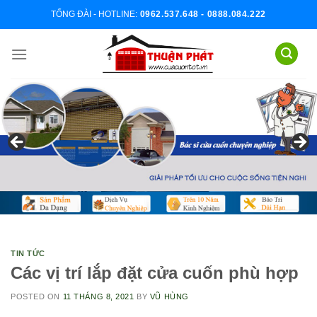
Skip
TỔNG ĐÀI - HOTLINE:
0962.537.648 - 0888.084.222
to
content
TIN TỨC
Các vị trí lắp đặt cửa cuốn phù hợp
POSTED ON
11 THÁNG 8, 2021
BY
VŨ HÙNG