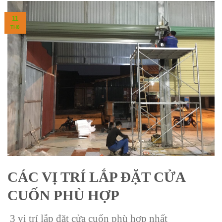
11
TH8
CÁC VỊ TRÍ LẮP ĐẶT CỬA
CUỐN PHÙ HỢP
3 vị trí lắp đặt cửa cuốn phù hợp nhất