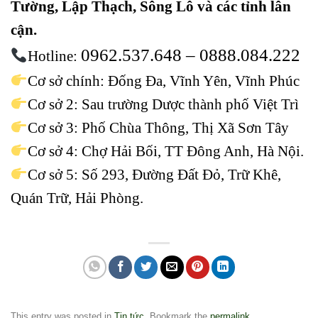
Tường, Lập Thạch, Sông Lô và các tỉnh lân
cận.
0962.537.648 – 0888.084.222
Hotline:
Cơ sở chính: Đống Đa, Vĩnh Yên, Vĩnh Phúc
Cơ sở 2: Sau trường Dược thành phố Việt Trì
Cơ sở 3: Phố Chùa Thông, Thị Xã Sơn Tây
Cơ sở 4: Chợ Hải Bối, TT Đông Anh, Hà Nội.
Cơ sở 5: Số 293, Đường Đất Đỏ, Trữ Khê,
Quán Trữ, Hải Phòng.
This entry was posted in
Tin tức
. Bookmark the
permalink
.