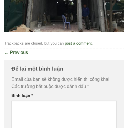
Trackbacks are closed, but you can
post a comment
.
←
Previous
Để lại một bình luận
Email của bạn sẽ không được hiển thị công khai.
Các trường bắt buộc được đánh dấu
*
Bình luận
*