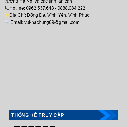
trường Hà Nội và các tỉnh lân cận
Hotline: 0962.537.648 - 0888.084.222
Địa Chỉ: Đống Đa, Vĩnh Yên, Vĩnh Phúc
Email: vukhachung89@gmail.com
THỐNG KÊ TRUY CẬP