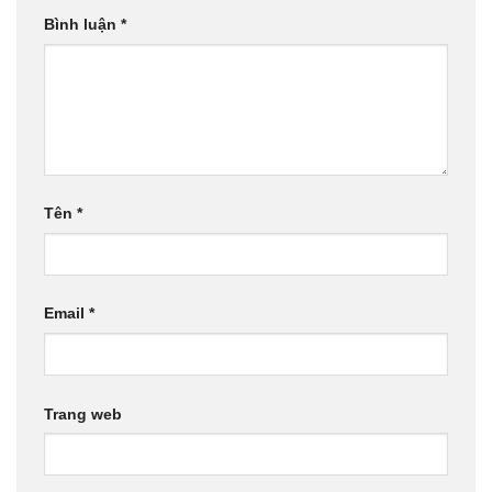
Bình luận
*
Tên
*
Email
*
Trang web