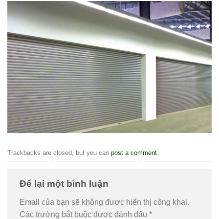
Trackbacks are closed, but you can
post a comment
.
Để lại một bình luận
Email của bạn sẽ không được hiển thị công khai.
Các trường bắt buộc được đánh dấu
*