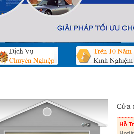
Cửa c
Hỗ T
Hotli