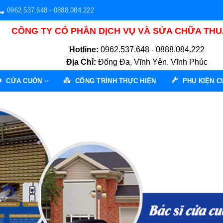
0962.537.648 - 0888.084.222
CÔNG TY CỔ PHẦN DỊCH VỤ VÀ SỬA CHỮA TH
Hotline:
0962.537.648 - 0888.084.222
Địa Chỉ:
Đống Đa, Vĩnh Yên, Vĩnh Phúc
CỬA CUỐN
CÔNG TRÌNH THỰC HIỆN
PHỤ KIỆN 