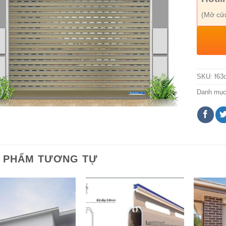
(Mở cửa
SKU:
f63
Danh mụ
 PHẨM TƯƠNG TỰ