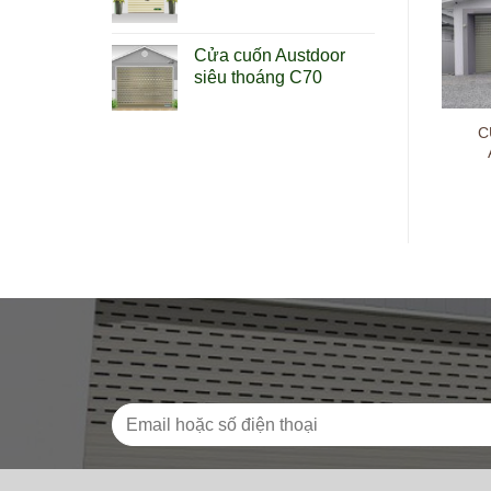
Cửa cuốn Austdoor
siêu thoáng C70
á cửa cuốn Bossdoor MS
Cửa Cuốn MASTER
C
714
SUNNEXT