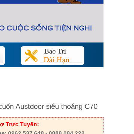
uốn Austdoor siêu thoáng C70
rợ Trực Tuyến:
ne: 0962.537.648 - 0888.084.222