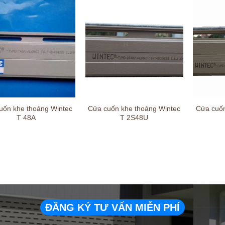
uốn khe thoáng Wintec
Cửa cuốn khe thoáng Wintec
Cửa cuố
T 48A
T 2S48U
ĐĂNG KÝ TƯ VẤN MIỄN PHÍ