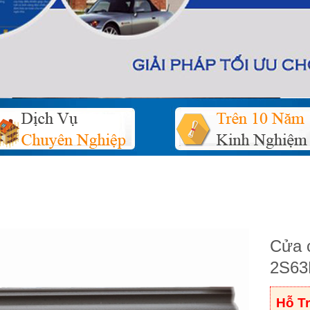
Cửa 
2S63
Hỗ T