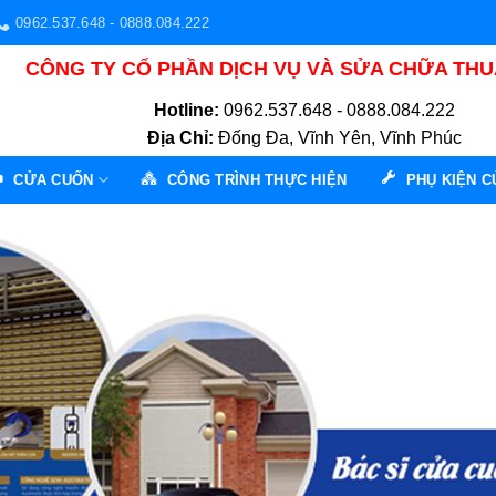
0962.537.648 - 0888.084.222
CÔNG TY CỔ PHẦN DỊCH VỤ VÀ SỬA CHỮA TH
Hotline:
0962.537.648 - 0888.084.222
Địa Chỉ:
Đống Đa, Vĩnh Yên, Vĩnh Phúc
CỬA CUỐN
CÔNG TRÌNH THỰC HIỆN
PHỤ KIỆN 