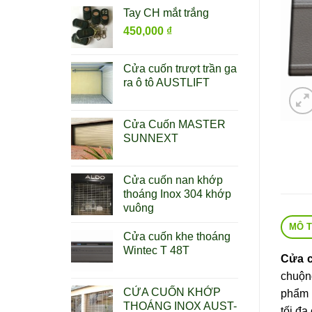
Tay CH mắt trắng
450,000
₫
Cửa cuốn trượt trần ga
ra ô tô AUSTLIFT
Cửa Cuốn MASTER
SUNNEXT
Cửa cuốn nan khớp
thoáng Inox 304 khớp
vuông
MÔ 
Cửa cuốn khe thoáng
Wintec T 48T
Cửa 
chuộn
CỬA CUỐN KHỚP
phẩm 
THOÁNG INOX AUST-
tối đa