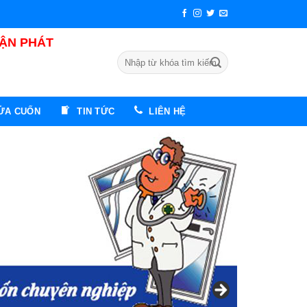
UẬN PHÁT
Tìm
kiếm:
CỬA CUỐN
TIN TỨC
LIÊN HỆ