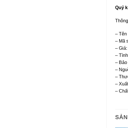
Quý k
Thông 
– Tên
– Mã 
– Giá:
– Tình
– Bảo
– Ngu
– Thư
– Xuấ
– Chấ
SẢN