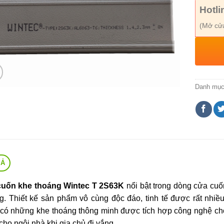
Hotli
(Mở cửa
Danh mụ
TẢ
cuốn khe thoáng Wintec T 2S63K
nổi bật trong dòng cửa cu
g. Thiết kế sản phẩm vô cùng độc đáo, tinh tế được rất nhiề
có những khe thoáng thông minh được tích hợp công nghệ ch
 cho ngôi nhà khi gia chủ đi vắng.