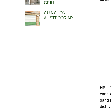
GRILL
CỬA CUỐN
AUSTDOOR AP
Hệ th
cánh 
đang 
dịch v