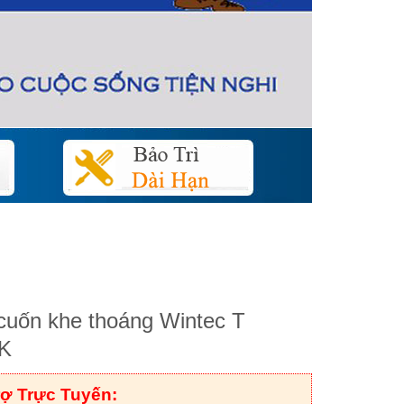
cuốn khe thoáng Wintec T
K
rợ Trực Tuyến: