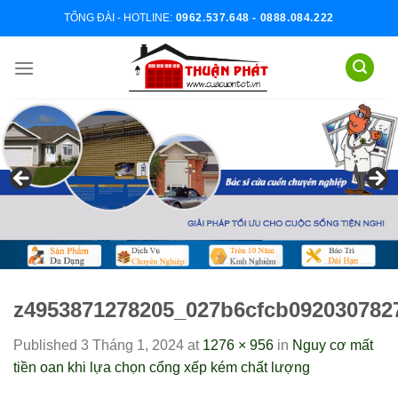
Skip
TỔNG ĐÀI - HOTLINE:
0962.537.648 - 0888.084.222
to
content
z4953871278205_027b6cfcb092030782
Published
3 Tháng 1, 2024
at
1276 × 956
in
Nguy cơ mất
tiền oan khi lựa chọn cổng xếp kém chất lượng