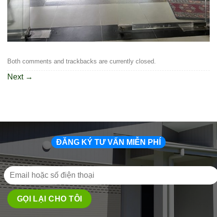
Both comments and trackbacks are currently closed.
Next
→
ĐĂNG KÝ TƯ VẤN MIỄN PHÍ